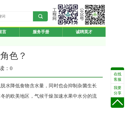
留言
服务手册
诚聘英才
要角色？
阅读：
0
在线
客服
以脱水降低食物含水量，同时也会抑制杂菌生长
我要
分享
寒冬的欧美地区，气候干燥加速水果中水分的流