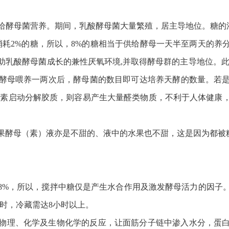
给酵母菌营养。期间，乳酸酵母菌大量繁殖，居主导地位。糖的添
消耗2%的糖，所以，8%的糖相当于供给酵母一天半至两天的养
助乳酸酵母菌成长的兼性厌氧环境,并取得酵母群的主导地位。此
酵母喂养一两次后，酵母菌的数目即可达培养天酵的数量。若
胶酵素启动分解胶质，则容易产生大量醛类物质，不利于人体健康
果酵母（素）液亦是不甜的、液中的水果也不甜，这是因为都被糖
8%，所以，搅拌中糖仅是产生水合作用及激发酵母活力的因子
小时，冷藏需达8小时以上。
物理、化学及生物化学的反应，让面筋分子链中渗入水分，蛋