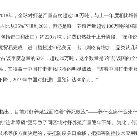
018年，全球对虾总产量首次超过500万吨，与上一年度相比
比从35%下降到26%，但还是唯一养殖产量超过100万吨的国家
（包括进口和出口）约220万吨，消费仍然处于上升阶段。”崔和说
边境贸易完成，进口额超过50亿美元；出口则略有增加，品类从
口量占该季度总量的62%，超过20万吨，这个数量是5年前该国的
80%，其得益于中国打击走私取得的明显成效。“随着中国打击
，2019年中国对虾进口量预计达80多万。”
指出，目前对虾养殖业面临着“养死效应”——养什么病什么死
的“连养障碍”更导致了同区域对虾养殖产量逐年下降。为此，何
技术等多方面决定的，要把防疫关口前移，把病害防控技术应用