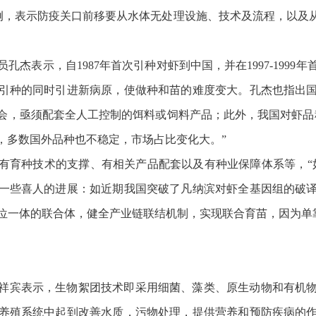
为例，表示防疫关口前移要从水体无处理设施、技术及流程，以及
杰表示，自1987年首次引种对虾到中国，并在1997-199
引种的同时引进新病原，使做种和苗的难度变大。孔杰也指出
会，亟须配套全人工控制的饵料或饲料产品；此外，我国对虾品
，多数国外品种也不稳定，市场占比变化大。”
有育种技术的支撑、有相关产品配套以及有种业保障体系等，“
一些喜人的进展：如近期我国突破了凡纳滨对虾全基因组的破
三位一体的联合体，健全产业链联结机制，实现联合育苗，因为单
祥宾表示，生物絮团技术即采用细菌、藻类、原生动物和有机
养殖系统中起到改善水质，污物处理，提供营养和预防疾病的