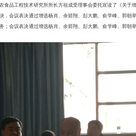
农食品工程技术研究所所长方祖成受理事会委托宣读了《关于
决，会议表决通过增选杨肖、余箭翔、彭大鹏、俞学峰、郭朝
务；会议表决通过增选杨肖、余箭翔、彭大鹏、俞学峰、郭朝