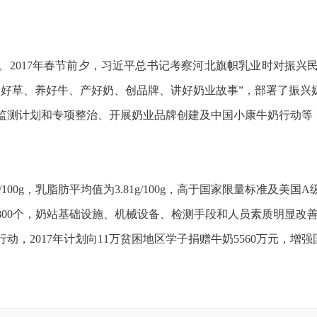
。2017年春节前夕，习近平总书记考察河北旗帜乳业时对振兴
好草、养好牛、产好奶、创品牌、讲好奶业故事”，部署了振兴
监测计划和专项整治、开展奶业品牌创建及中国小康牛奶行动等
/100g，乳脂肪平均值为3.81g/100g，高于国家限量标准及美国
5800个，奶站基础设施、机械设备、检测手段和人员素质明显改
动，2017年计划向11万贫困地区学子捐赠牛奶5560万元，增