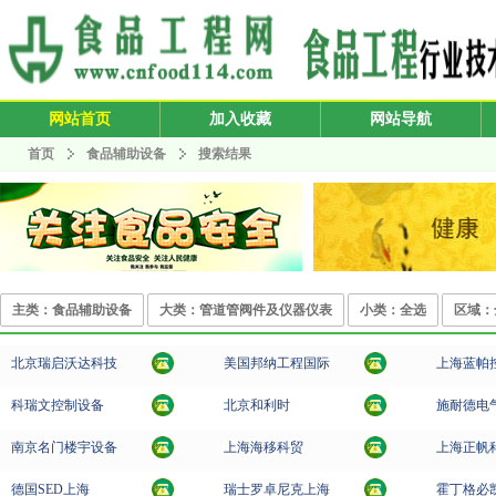
网站首页
加入收藏
网站导航
首页
食品辅助设备
搜索结果
主类：食品辅助设备
大类：管道管阀件及仪器仪表
小类：全选
区域：
北京瑞启沃达科技
美国邦纳工程国际
上海蓝帕
科瑞文控制设备
北京和利时
施耐德电
南京名门楼宇设备
上海海移科贸
上海正帆
德国SED上海
瑞士罗卓尼克上海
霍丁格必