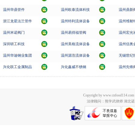
温州华鼎管件
温州欧泰流体科技
温州鼎新
浙江龙星法兰管件
温州特利流体设备
温州维耐
温州米诺阀门
温州易得福管阀
温州宏光
深圳研工科技
温州美格流体设备
温州信奥
温州华迪钢业集团
温州源浩流体设备
无锡世纪
兴化联工金属制品
兴化鑫威不锈钢
温州先锋
Copyright by www.cnfood114.c
法律顾问：熊学武律师 湖北