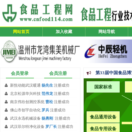
网站首页
加入收藏
网站导航
第33届中国食品
会员登录
会员注册
方祖成被推选为陕
新悦动能武汉暖通
杨先生
注册成功
国家标准
下沉企业做调研，
北京松源华兴科技
范伟龙
注册成功
南京伟欣创测控系统
曹松
注册成功
大学教材《食品工
佛山市创宇自动化
罗兵
注册成功
食品通用设备
武汉永迅机械设备
杨勇刚
注册成功
武汉菲尔特净化设备
罗厂长
注册成功
食品专用设备