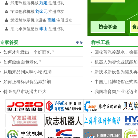
武用玖包装机械
刘定
注册成功
宁津创联机械
刘金元
注册成功
武汉赫尔曼机电设备
高维
注册成功
协会学会
食
湖北卓沃信息技
李山
注册成功
专家答疑
样板工程
更多
如何才能做出一个好面包？
回收蒸汽冷凝水，徐福记
如何延缓面包老化？
机器人为餐饮业赋能加
从舶来品到风味小吃 红薯
新技术新设备为罐头再
如何正确标识食品添加剂
中国油脂博物馆正式揭
特医食品市场潜力巨大
我国培育肉产业化迈出