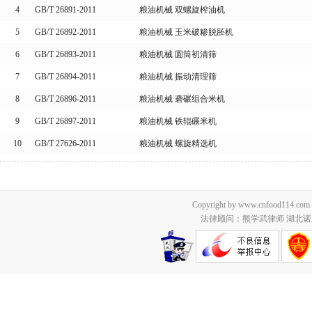
4
GB/T 26891-2011
粮油机械 双螺旋榨油机
5
GB/T 26892-2011
粮油机械 玉米破糁脱胚机
6
GB/T 26893-2011
粮油机械 圆筒初清筛
7
GB/T 26894-2011
粮油机械 振动清理筛
8
GB/T 26896-2011
粮油机械 砻碾组合米机
9
GB/T 26897-2011
粮油机械 铁辊碾米机
10
GB/T 27626-2011
粮油机械 螺旋精选机
Copyright by www.cnfood114.c
法律顾问：熊学武律师 湖北