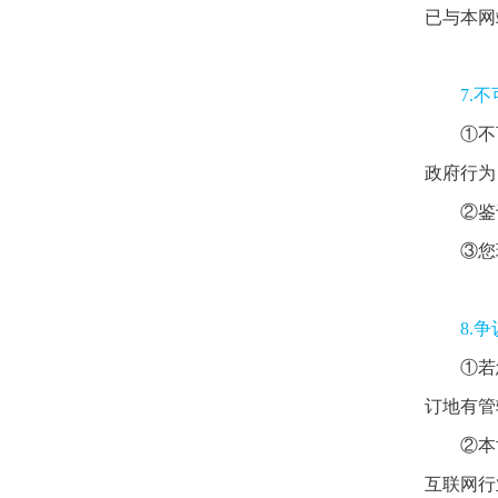
已与本网
7.
①不
政府行为
②鉴
③您
8.
①若
订地有管
②本
互联网行