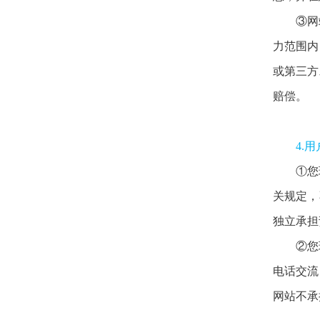
③网
力范围内
或第三方
赔偿。
4.
①您
关规定，
独立承担
②您
电话交流
网站不承