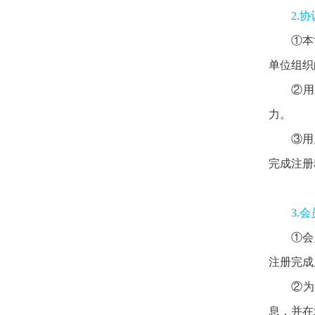
2.
①本
单位组织
②用
力。
③用
完成注册
3.
①会
注册完成
②为
息，并在