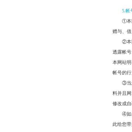
5.
①本
赠与、借
②本
透露帐号
本网站明
帐号的行
③当
料并且网
修改成自
④如
此给您带