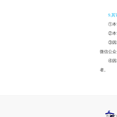
9.其
①本
②本
③因
微信公众
④因
者。