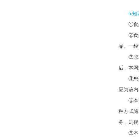
6.
①食
②食
品。一经
③您
后，本网
④您
应为该内
⑤本
种方式通
务，则视
⑥本