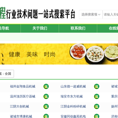
选择搜索项
站导航
关于我们
联系我们
在线
域：全国
福州金翔食品机械
山东德一超威机械
诸城
温州顶历医疗器械
瑞安市东方机械
重庆
江阴大创机械
江阴金科粉碎机械
扬州
诸城市博康机械
安徽同创鑫苑机电
济南