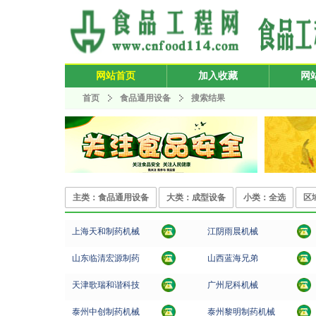
网站首页
加入收藏
网
首页
食品通用设备
搜索结果
主类：食品通用设备
大类：成型设备
小类：全选
区
上海天和制药机械
江阴雨晨机械
山东临清宏源制药
山西蓝海兄弟
天津歌瑞和谐科技
广州尼科机械
泰州中创制药机械
泰州黎明制药机械