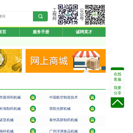
留言
服务手册
诚聘英才
在线
客服
我要
分享
市新得利机械
中国航空制造技术
科旭制药机械
荥阳光辉机械
诺亚机械
泰州高群制药机械
翰科机械
广州洋洲食品机械