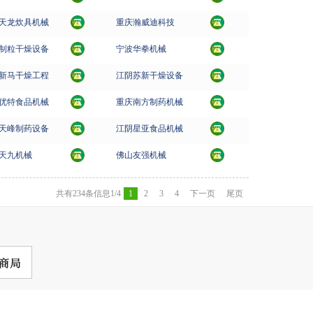
天龙炊具机械
重庆瀚威迪科技
制粒干燥设备
宁波华拳机械
新马干燥工程
江阴苏新干燥设备
优特食品机械
重庆南方制药机械
天峰制药设备
江阴星亚食品机械
天九机械
佛山友强机械
共有234条信息
1/4
1
2
3
4
下一页
尾页