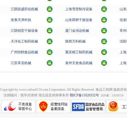
江阴昌盛药化机械
上海雪登制冷设备
山东
发泰天津科技
山东舜耕干燥设备
佳发
江阴创宏干燥设备
厦门金润达机械
常州
天洋化工制药机械
陕西万利机械
沈阳
广州恒鸥食品机械
重庆精工制药机械
上海
江苏库克机械
泉州天发食品机械
上海
Copyright by www.cnfood114.com Corporation. All Rights Reserved. 食品工程网 版权所有
法律顾问：熊学武律师 湖北诺亚律师事务所
鄂ICP备11020332号
访问量：53338729