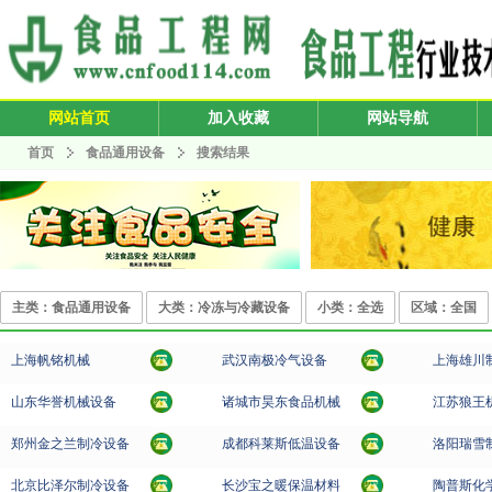
网站首页
加入收藏
网站导航
首页
食品通用设备
搜索结果
主类：食品通用设备
大类：冷冻与冷藏设备
小类：全选
区域：全国
上海帆铭机械
武汉南极冷气设备
上海雄川
山东华誉机械设备
诸城市昊东食品机械
江苏狼王
郑州金之兰制冷设备
成都科莱斯低温设备
洛阳瑞雪
北京比泽尔制冷设备
长沙宝之暖保温材料
陶普斯化