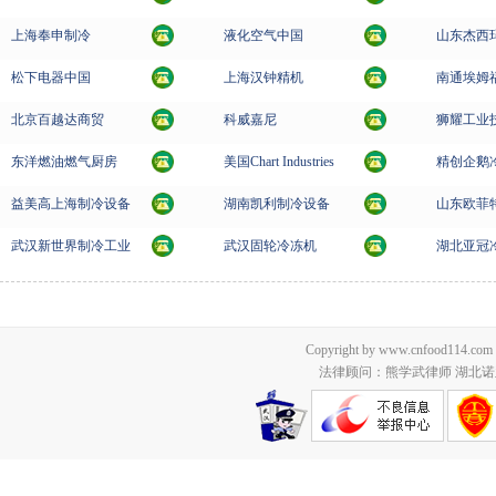
上海奉申制冷
液化空气中国
山东杰西
松下电器中国
上海汉钟精机
南通埃姆
北京百越达商贸
科威嘉尼
狮耀工业
东洋燃油燃气厨房
美国Chart Industries
精创企鹅
益美高上海制冷设备
湖南凯利制冷设备
山东欧菲
武汉新世界制冷工业
武汉固轮冷冻机
湖北亚冠
Copyright by www.cnfood114.c
法律顾问：熊学武律师 湖北