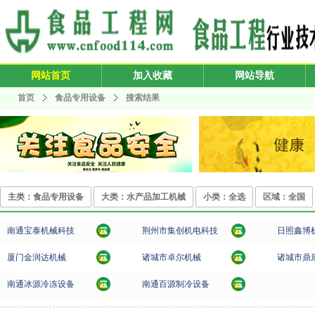
网站首页
加入收藏
网站导航
首页
食品专用设备
搜索结果
主类：食品专用设备
大类：水产品加工机械
小类：全选
区域：全国
南通宝泰机械科技
荆州市集创机电科技
日照鑫博
厦门金润达机械
诸城市卓尔机械
诸城市鼎
南通冰源冷冻设备
南通百源制冷设备