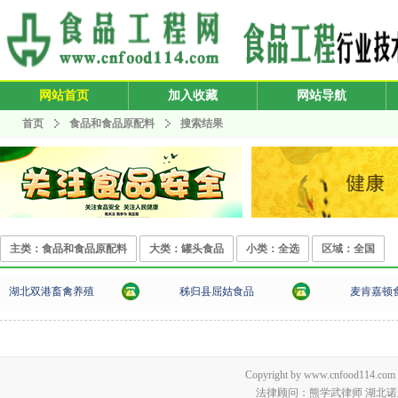
网站首页
加入收藏
网站导航
首页
食品和食品原配料
搜索结果
主类：食品和食品原配料
大类：罐头食品
小类：全选
区域：全国
湖北双港畜禽养殖
秭归县屈姑食品
麦肯嘉顿
Copyright by www.cnfood114.c
法律顾问：熊学武律师 湖北