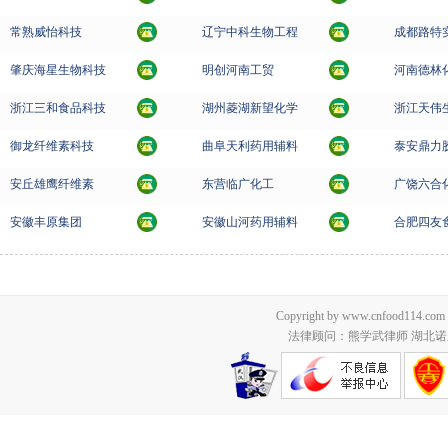
常熟威怡科技
辽宁中科生物工程
成都路特
肇庆海星生物科技
明创河南工贸
河南德林
浙江三和食品科技
湖州菱湖新望化学
浙江天伟
御龙纤维素科技
曲阜天利药用辅料
泰安鼎力
安丘雄鹰纤维素
东营临广化工
广饶六合
安徽丰原集团
安徽山河药用辅料
合肥四友
Copyright by www.cnfood114.c
法律顾问：熊学武律师 湖北