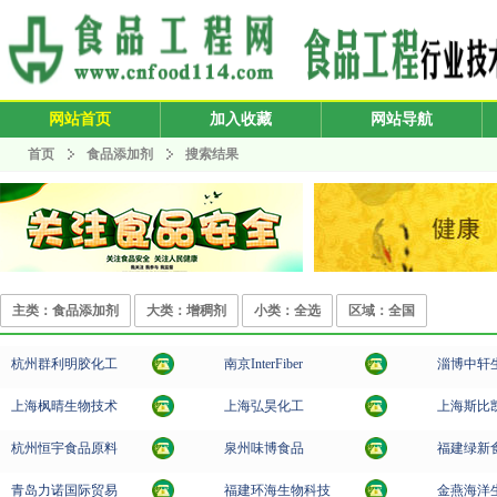
网站首页
加入收藏
网站导航
首页
食品添加剂
搜索结果
主类：食品添加剂
大类：增稠剂
小类：全选
区域：全国
杭州群利明胶化工
南京InterFiber
淄博中轩
上海枫晴生物技术
上海弘昊化工
上海斯比
杭州恒宇食品原料
泉州味博食品
福建绿新
青岛力诺国际贸易
福建环海生物科技
金燕海洋